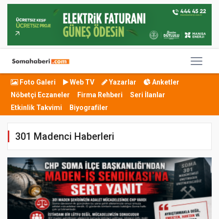
Foto Galeri
Web TV
Yazarlar
Anketler
Nöbetçi Eczaneler
Firma Rehberi
Seri İlanlar
Etkinlik Takvimi
Biyografiler
301 Madenci Haberleri