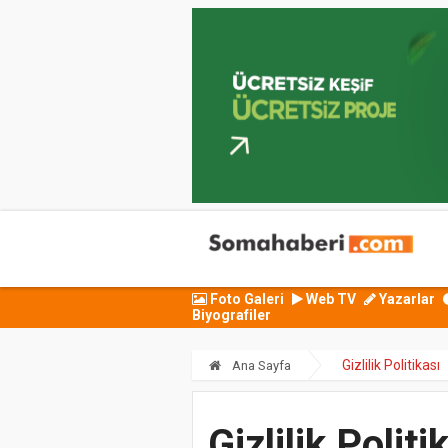
Foto Galeri
Web TV
Yazarlar
Biyografiler
Gizlilik Politikası
Ana Sayfa
Gizlilik Politi