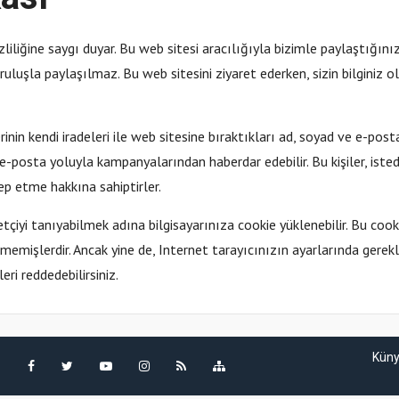
 gizliliğine saygı duyar. Bu web sitesi aracılığıyla bizimle paylaştığınız
uruluşla paylaşılmaz. Bu web sitesini ziyaret ederken, sizin bilginiz olm
erinin kendi iradeleri ile web sitesine bıraktıkları ad, soyad ve e-posta
ni e-posta yoluyla kampanyalarından haberdar edebilir. Bu kişiler, istedi
ep etme hakkına sahiptirler.
tçiyi tanıyabilmek adına bilgisayarınıza cookie yüklenebilir. Bu cookie’ler
emişlerdir. Ancak yine de, Internet tarayıcınızın ayarlarında gerekli
eri reddedebilirsiniz.
Kün