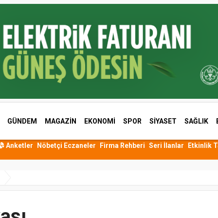
GÜNDEM
MAGAZİN
EKONOMİ
SPOR
SİYASET
SAĞLIK
Anketler
Nöbetçi Eczaneler
Firma Rehberi
Seri İlanlar
Etkinlik 
kası