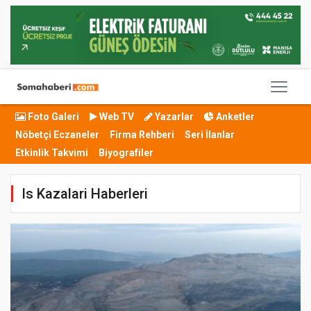
Foto Galeri
Web TV
Yazarlar
Anketler
Nöbetçi Eczaneler
Firma Rehberi
Seri İlanlar
Etkinlik Takvimi
Biyografiler
Is Kazalari Haberleri