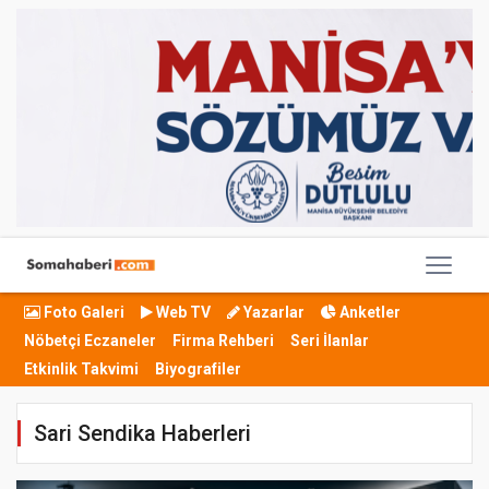
Foto Galeri
Web TV
Yazarlar
Anketler
Nöbetçi Eczaneler
Firma Rehberi
Seri İlanlar
Etkinlik Takvimi
Biyografiler
Sari Sendika Haberleri