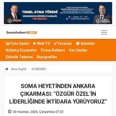
Foto Galeri
Web TV
Yazarlar
Anketler
Nöbetçi Eczaneler
Firma Rehberi
Seri İlanlar
Etkinlik Takvimi
Biyografiler
Ana Sayfa
GÜNDEM
SOMA HEYETİNDEN ANKARA
ÇIKARMASI: "ÖZGÜR ÖZEL’İN
LİDERLİĞİNDE İKTİDARA YÜRÜYORUZ"
03 Haziran, 2026, Çarşamba 07:23