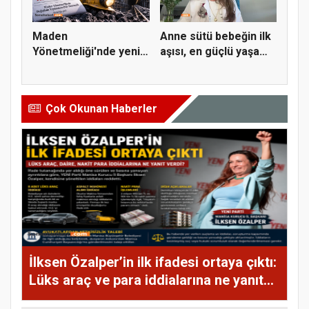
Maden
Anne sütü bebeğin ilk
Yönetmeliği'nde yeni
aşısı, en güçlü yaşam
dönem: Doğal hidro...
b...
Çok Okunan Haberler
İlksen Özalper’in ilk ifadesi ortaya çıktı:
Lüks araç ve para iddialarına ne yanıt
verdi?