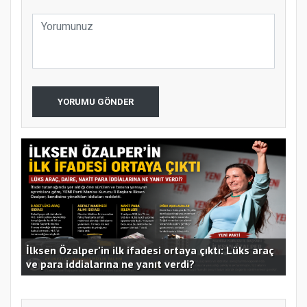
YORUMU GÖNDER
Yen
İlksen Özalper’in ilk ifadesi ortaya çıktı: Lüks araç
açı
ve para iddialarına ne yanıt verdi?
alı