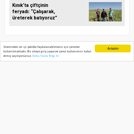
Kınık’ta çiftçinin
feryadı: “Çalışarak,
üreterek batıyoruz”
Sitemizden en iyi şekilde faydalanabilmeniz için çerezler
Anladım
Ana Sayfa
GÜNDEM
kullanılmaktadır. Bu siteye giriş yaparak çerez kullanımını kabul
etmiş sayılıyorsunuz.
Daha Fazla Bilgi Al
Ana Sayfa
Web TV
Foto Galeri
Yazarlar
SOMA ADLİYESİNDE BAYRAMLAŞMA
PROGRAMI DÜZENLENDİ
03 Haziran, 2026, Çarşamba 07:51