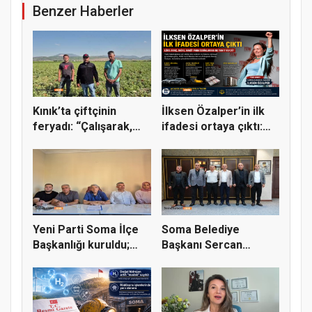
Benzer Haberler
Kınık’ta çiftçinin
İlksen Özalper’in ilk
feryadı: “Çalışarak,
ifadesi ortaya çıktı:
ürete...
L...
Yeni Parti Soma İlçe
Soma Belediye
Başkanlığı kuruldu;
Başkanı Sercan
ilk...
Okur’a Maden-İş...