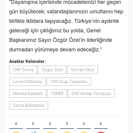
"Dayanışma içerisinde mücadelemizi her geçen
gün büyütecek; vatandaşlarımızın umutlarını hep
birlikte iktidara taşıyacağız. Türkiye’nin aydınlık
geleceği için çıktığımız bu yolda, Genel
Başkanımız Sayın Özgür Özel’in liderliğinde
durmadan yürümeye devam edeceğiz."
Anahtar Kelimeler:
CHP Soma
Özgür Özel
Sercan Okur
Levent Elbinsoy
CHP Grup Toplantısı
Manisa Siyaseti
TBMM
CHP İktidar Yürüyüşü
Soma Belediyesi
0
0
0
0
0
0