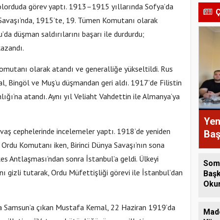
 kolorduda görev yaptı. 1913–1915 yıllarında Sofya’da
Ç
 Savaşı’nda, 1915’te, 19. Tümen Komutanı olarak
u’da düşman saldırılarını başarı ile durdurdu;
kazandı.
mutanı olarak atandı ve generalliğe yükseltildi. Rus
l, Bingöl ve Muş’u düşmandan geri aldı. 1917’de Filistin
lığı’na atandı. Aynı yıl Veliaht Vahdettin ile Almanya’ya
Yen
aş cephelerinde incelemeler yaptı. 1918’de yeniden
Baş
7. Ordu Komutanı iken, Birinci Dünya Savaşı’nın sona
açı
Öza
s Antlaşması’ndan sonra İstanbul’a geldi. Ülkeyi
Som
old
gizli tutarak, Ordu Müfettişliği görevi ile İstanbul’dan
Başk
Okur
Heye
a Samsun’a çıkan Mustafa Kemal, 22 Haziran 1919’da
Mad