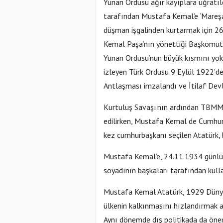
Yunan Ordusu ağır kayıplara uğratıld
tarafından Mustafa Kemal’e ‘Mareşal’
düşman işgalinden kurtarmak için 26
Kemal Paşa’nın yönettiği Başkomut
Yunan Ordusu’nun büyük kısmını yok
izleyen Türk Ordusu 9 Eylül 1922’de
Antlaşması imzalandı ve İtilaf Devlet
Kurtuluş Savaşı’nın ardından TBMM
edilirken, Mustafa Kemal de Cumhur
kez cumhurbaşkanı seçilen Atatürk,
Mustafa Kemal’e, 24.11.1934 günlü, 
soyadının başkaları tarafından kull
Mustafa Kemal Atatürk, 1929 Dünya 
ülkenin kalkınmasını hızlandırmak am
Aynı dönemde dış politikada da öneml