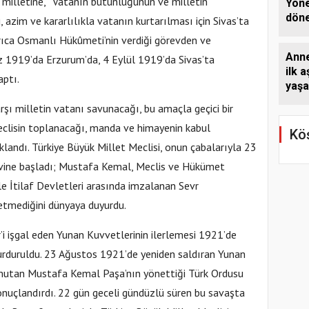
 milletine, “Vatanın bütünlüğünün ve milletin
Yöne
dön
azim ve kararlılıkla vatanın kurtarılması için Sivas’ta
hidr
Ayrıca Osmanlı Hükûmeti’nin verdiği görevden ve
kaps
Anne
z 1919’da Erzurum’da, 4 Eylül 1919’da Sivas’ta
rödö
ilk a
hızl
aptı.
yaşa
Dün
şı milletin vatanı savunacağı, bu amaçla geçici bir
Haft
eclisin toplanacağı, manda ve himayenin kabul
Köş
ıklandı. Türkiye Büyük Millet Meclisi, onun çabalarıyla 23
evine başladı; Mustafa Kemal, Meclis ve Hükümet
le İtilaf Devletleri arasında imzalanan Sevr
 etmediğini dünyaya duyurdu.
r’i işgal eden Yunan Kuvvetlerinin ilerlemesi 1921’de
 durduruldu. 23 Ağustos 1921’de yeniden saldıran Yunan
utan Mustafa Kemal Paşa’nın yönettiği Türk Ordusu
nuçlandırdı. 22 gün geceli gündüzlü süren bu savaşta