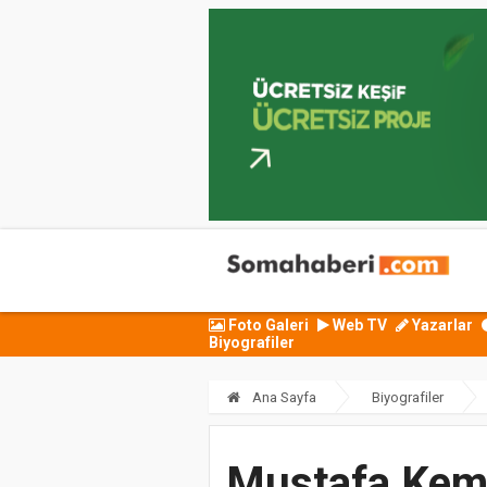
Foto Galeri
Web TV
Yazarlar
Biyografiler
Ana Sayfa
Biyografiler
Mustafa Kem