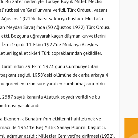
ı. Bu zafer nedeniyle Türkiye Büyük Millet Meclisi
 rütbesi ve 'Gazi' unvanı verildi. Türk Ordusu, vatanı
 Ağustos 1922’de karşı saldırıya başladı. Mustafa
an Meydan Savaşı’nda (30 Ağustos 1922) Türk Ordusu
 etti. Bozguna uğrayarak kaçan düşman kuvvetlerini
 İzmir’e girdi. 11 Ekim 1922’de Mudanya Ateşkes
leri işgal ettikleri Türk topraklarından çekildiler.
 tarafından 29 Ekim 1923 günü Cumhuriyet ilan
başkanı seçildi. 1938’deki ölümüne dek arka arkaya 4
 bu görevi en uzun süre yürüten cumhurbaşkanı oldu.
2587 sayılı kanunla Atatürk soyadı verildi ve bu
anılması yasaklandı.
Ekonomik Bunalımı’nın etkilerini hafifletmek ve
acı ile 1933’te Beş Yıllık Sanayi Planı’nı başlattı.
i adımlar atıldı; Milletler Cemiyeti’ne girilmesi (1932),