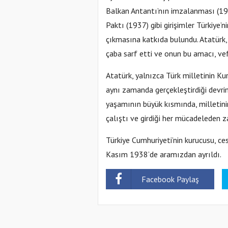
Balkan Antantı’nın imzalanması (1
Paktı (1937) gibi girişimler Türkiye’
çıkmasına katkıda bulundu. Atatürk,
çaba sarf etti ve onun bu amacı, ve
Atatürk, yalnızca Türk milletinin Ku
aynı zamanda gerçekleştirdiği devriml
yaşamının büyük kısmında, milletin
çalıştı ve girdiği her mücadeleden za
Türkiye Cumhuriyeti’nin kurucusu, 
Kasım 1938’de aramızdan ayrıldı.
Facebook Paylaş