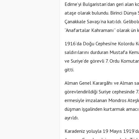
Edirne’yi Bulgaristan’dan geri alan
ataşe olarak bulundu. Birinci Dünya
Çanakkale Savaşı’na katıldı. Gelibol
“Anafartalar Kahramanı” olarak ün 
1916’da Doğu Cephesi’ne Kolordu Ko
saldırılarını durduran Mustafa Kema
ve Suriye’de görevli 7. Ordu Komutan
gitti.
Alman Genel Karargâhı ve Alman sav
görevlendirildiği Suriye cephesinde 
ermesiyle imzalanan Mondros Ateşke
düşman işgalinden kurtarmak amacını 
ayrıldı.
Karadeniz yoluyla 19 Mayıs 1919’d