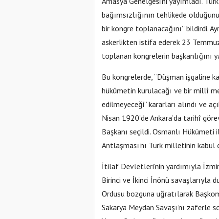
Amasya Genelgesi’ni yayımladı. Türk
bağımsızlığının tehlikede olduğunu, 
bir kongre toplanacağını” bildirdi. 
askerlikten istifa ederek 23 Temmu
toplanan kongrelerin başkanlığını y
Bu kongrelerde, “Düşman işgaline kar
hükûmetin kurulacağı ve bir millî m
edilmeyeceği” kararları alındı ve aç
Nisan 1920’de Ankara’da tarihî gör
Başkanı seçildi. Osmanlı Hükümeti i
Antlaşması’nı Türk milletinin kabul
İtilaf Devletleri’nin yardımıyla İzmi
Birinci ve İkinci İnönü savaşlarıyla
Ordusu bozguna uğratılarak Başkom
Sakarya Meydan Savaşı’nı zaferle so