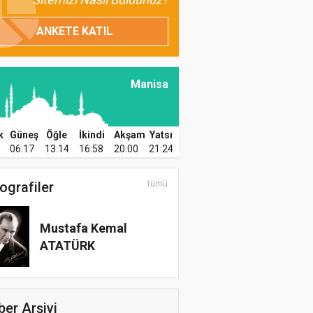
ANKETE KATIL
Manisa
k
Güneş
Öğle
İkindi
Akşam
Yatsı
06:17
13:14
16:58
20:00
21:24
ografiler
tümü
Mustafa Kemal
ATATÜRK
er Arşivi