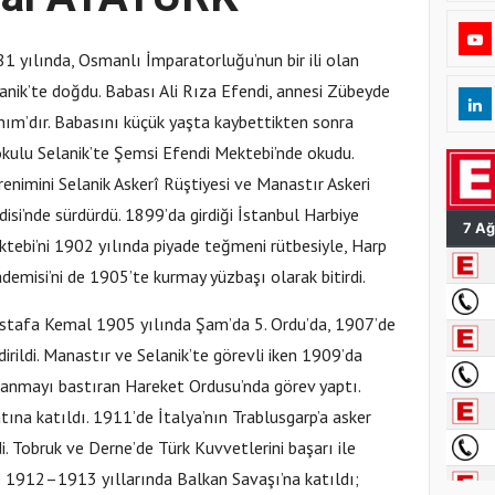
1 yılında, Osmanlı İmparatorluğu’nun bir ili olan
anik’te doğdu. Babası Ali Rıza Efendi, annesi Zübeyde
ım’dır. Babasını küçük yaşta kaybettikten sonra
okulu Selanik’te Şemsi Efendi Mektebi’nde okudu.
enimini Selanik Askerî Rüştiyesi ve Manastır Askeri
disi’nde sürdürdü. 1899’da girdiği İstanbul Harbiye
tebi’ni 1902 yılında piyade teğmeni rütbesiyle, Harp
demisi’ni de 1905’te kurmay yüzbaşı olarak bitirdi.
tafa Kemal 1905 yılında Şam’da 5. Ordu’da, 1907’de
rildi. Manastır ve Selanik’te görevli iken 1909’da
klanmayı bastıran Hareket Ordusu’nda görev yaptı.
ına katıldı. 1911’de İtalya’nın Trablusgarp’a asker
i. Tobruk ve Derne’de Türk Kuvvetlerini başarı ile
e 1912–1913 yıllarında Balkan Savaşı’na katıldı;