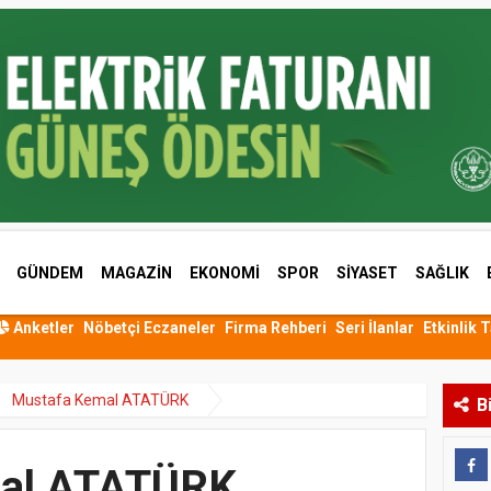
GÜNDEM
MAGAZİN
EKONOMİ
SPOR
SİYASET
SAĞLIK
Anketler
Nöbetçi Eczaneler
Firma Rehberi
Seri İlanlar
Etkinlik 
Mustafa Kemal ATATÜRK
B
al ATATÜRK