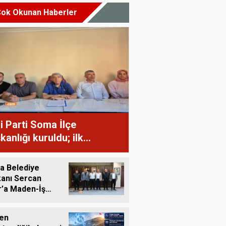
ok Okunan Haberler
i Parti Soma İlçe
kanlığı kuruldu; ilk
klamanın gündemi İlksan
lper'in gözaltına alınması
a Belediye
u
anı Sercan
’a Maden-İş
tinden Ziyaret
en