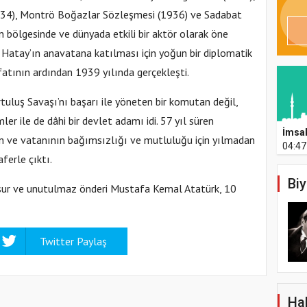
934), Montrö Boğazlar Sözleşmesi (1936) ve Sadabat
nin bölgesinde ve dünyada etkili bir aktör olarak öne
 Hatay’ın anavatana katılması için yoğun bir diplomatik
fatının ardından 1939 yılında gerçekleşti.
rtuluş Savaşı’nı başarı ile yöneten bir komutan değil,
er ile de dâhi bir devlet adamı idi. 57 yıl süren
İmsa
in ve vatanının bağımsızlığı ve mutluluğu için yılmadan
04:47
ferle çıktı.
Biy
cesur ve unutulmaz önderi Mustafa Kemal Atatürk, 10
Twitter Paylaş
Hab