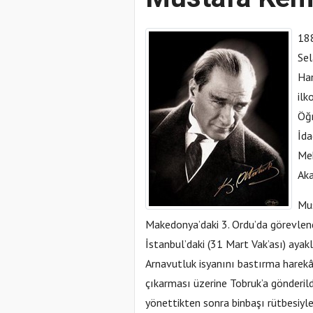
188
Sel
Han
ilk
Öğr
İda
Mek
Aka
Mus
Makedonya’daki 3. Ordu’da görevlendi
İstanbul’daki (31 Mart Vak’ası) aya
Arnavutluk isyanını bastırma harekât
çıkarması üzerine Tobruk’a gönderild
yönettikten sonra binbaşı rütbesiyl