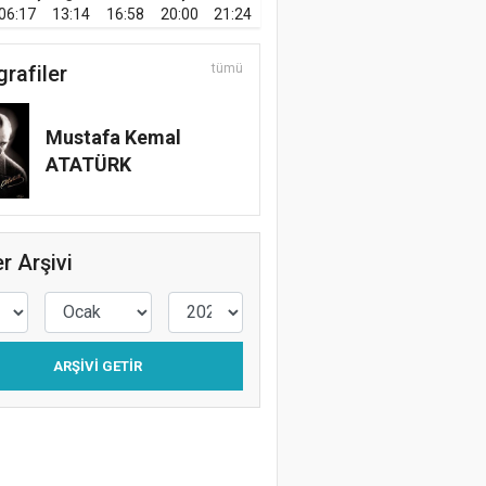
06:17
13:14
16:58
20:00
21:24
grafiler
tümü
Mustafa Kemal
ATATÜRK
r Arşivi
ARŞIVI GETIR