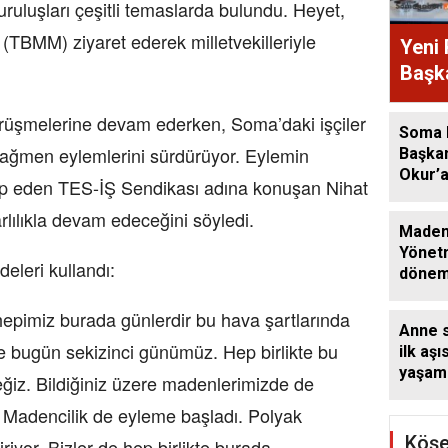
uruluşları çeşitli temaslarda bulundu. Heyet,
 (TBMM) ziyaret ederek milletvekilleriyle
Yeni 
Başka
açık
üşmelerine devam ederken, Soma’daki işçiler
Özalp
Soma 
oldu
ağmen eylemlerini sürdürüyor. Eylemin
Başka
Okur’
tap eden TES-İŞ Sendikası adına konuşan Nihat
Heyeti
lılıkla devam edeceğini söyledi.
Made
Yönetm
leri kullandı:
dönem
hidro
kapsam
hepimiz burada günlerdir bu hava şartlarında
Anne 
rödöva
 bugün sekizinci günümüz. Hep birlikte bu
ilk aşı
hızlan
yaşam 
iz. Bildiğiniz üzere madenlerimizde de
Dünya
t Madencilik de eyleme başladı. Polyak
Haftas
Köşe
riyor. Bizler de hep birlikte burada