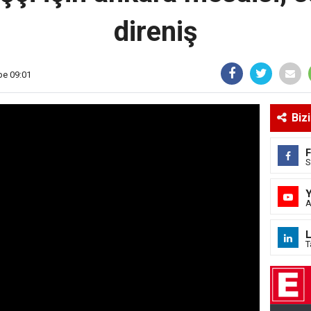
direniş
be 09:01
Biz
S
A
L
T