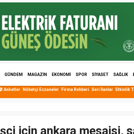
GÜNDEM
MAGAZİN
EKONOMİ
SPOR
SİYASET
SAĞLIK
Anketler
Nöbetçi Eczaneler
Firma Rehberi
Seri İlanlar
Etkinlik 
şçi için ankara mesaisi, s