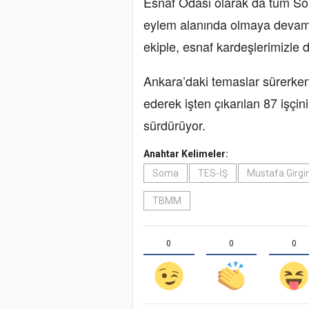
Esnaf Odası olarak da tüm Som
eylem alanında olmaya devam 
ekiple, esnaf kardeşlerimizle d
Ankara’daki temaslar sürerken,
ederek işten çıkarılan 87 işçin
sürdürüyor.
Anahtar Kelimeler:
Soma
TES-İŞ
Mustafa Girgin
TBMM
0
0
0