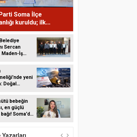
Parti Soma İlçe
nlığı kuruldu; ilk
lamanın gündemi İlksan
er'in gözaltına alınması
Belediye
nı Sercan
a Maden-İş
nden Ziyaret
n
eliği'nde yeni
: Doğal
jen maden
ına alındı,
sütü bebeğin
ns işlemleri
sı, en güçlü
acak
bağı! Soma'da
 Emzirme
ı farkındalığı
 Yazarları