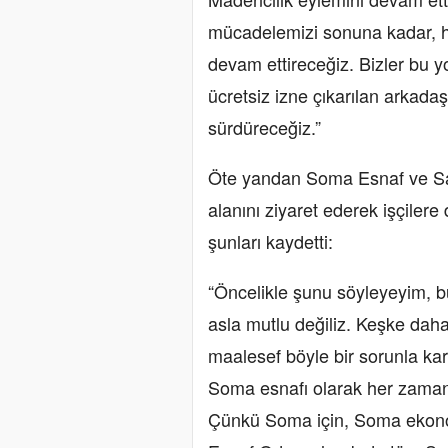
mücadelemizi sonuna kadar, h
devam ettireceğiz. Bizler bu y
ücretsiz izne çıkarılan arkad
sürdüreceğiz.”
Öte yandan Soma Esnaf ve Sa
alanını ziyaret ederek işçiler
şunları kaydetti:
“Öncelikle şunu söyleyeyim, 
asla mutlu değiliz. Keşke daha
maalesef böyle bir sorunla kar
Soma esnafı olarak her zaman
Çünkü Soma için, Soma ekonom