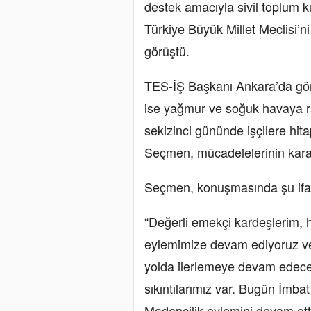
destek amacıyla sivil toplum k
Türkiye Büyük Millet Meclisi’ni
görüştü.
TES-İŞ Başkanı Ankara’da gör
ise yağmur ve soğuk havaya r
sekizinci gününde işçilere hi
Seçmen, mücadelelerinin karar
Seçmen, konuşmasında şu ifade
“Değerli emekçi kardeşlerim, 
eylemimize devam ediyoruz ve
yolda ilerlemeye devam edeceğ
sıkıntılarımız var. Bugün İmba
Madencilik eylemini devam etti