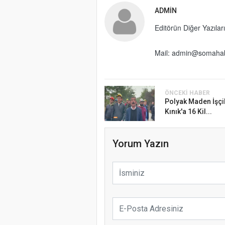
ADMIN
Editörün Diğer Yazıları
Mail: admin@somaha
ÖNCEKI HABER
Polyak Maden İşçi
Kınık'a 16 Kil...
Yorum Yazın