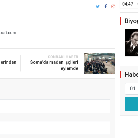
04:47
Biyo
beri.com
SONRAKI HABER
lerinden
Soma'da maden işçileri
eylemde
Habe