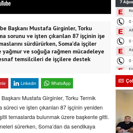
be Başkanı Mustafa Girginler, Torku
a sorunu ve işten çıkarılan 87 işçinin işe
maslarını sürdürürken, Soma’da işçiler
de yağmur ve soğuğa rağmen mücadeleye
snaf temsilcileri de işçilere destek
Ço
inle
Linkedin
WhatsApp
aşkanı Mustafa Girginler, Torku Termik
süreci ve işten çıkarılan 87 işçinin yeniden
itli temaslarda bulunmak üzere başkente gitti.
şmeleri sürerken, Soma’dan da sendikaya