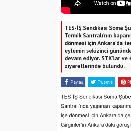
TES-İŞ Sendikası Soma Şu
Termik Santralı’nın kapanm
dönmesi için Ankara’da te
eylemin sekizinci günün
devam ediyor. STK’lar ve e
ziyaretlerinde bulundu.
Paylaş
Tweetle
P
TES-İŞ Sendikası Soma Şube B
Santralı’nda yaşanan kapanma 
işe dönmesi için Ankara’da çeş
Girginler’in Ankara’daki görü