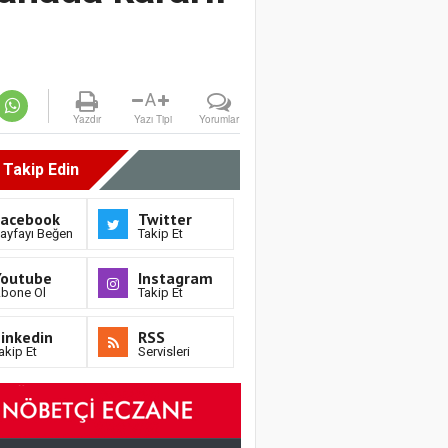
A
Yazdır
Yazı Tipi
Yorumlar
i Takip Edin
Facebook
Twitter
ayfayı Beğen
Takip Et
Youtube
Instagram
bone Ol
Takip Et
inkedin
RSS
akip Et
Servisleri