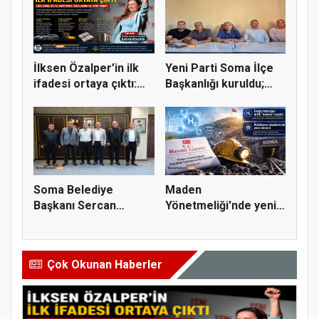
İlksen Özalper’in ilk
Yeni Parti Soma İlçe
ifadesi ortaya çıktı:
Başkanlığı kuruldu;
L...
ilk...
Soma Belediye
Maden
Başkanı Sercan
Yönetmeliği'nde yeni
Okur’a Maden-İş...
dönem: Doğal hidro...
Çok Okunan Haberler