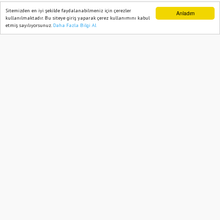
kim verecek?
Sitemizden en iyi şekilde faydalanabilmeniz için çerezler
Anladım
Ana Sayfa
GÜNDEM
kullanılmaktadır. Bu siteye giriş yaparak çerez kullanımını kabul
etmiş sayılıyorsunuz.
Daha Fazla Bilgi Al
Ana Sayfa
Web TV
Foto Galeri
Yazarlar
CHP Genel Başkanı Özel’in yol
arkadaşı Gözaçar gözaltına alındı
12 Mayıs, 2026, Salı 13:40