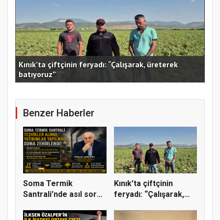
ndı,
kim
Kınık’ta çiftçinin feryadı: “Çalışarak, üreterek
İlk
batıyoruz”
ve 
Benzer Haberler
Soma Termik
Kınık’ta çiftçinin
Santrali’nde asıl soru:
feryadı: “Çalışarak,
Teşvikler...
ürete...