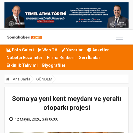
Foto Galeri
Web TV
Yazarlar
Anketler
Nöbetçi Eczaneler
Firma Rehberi
Seri İlanlar
Etkinlik Takvimi
Biyografiler
Ana Sayfa
GÜNDEM
Soma’ya yeni kent meydanı ve yeraltı
otoparkı projesi
12 Mayıs, 2026, Salı 06:00