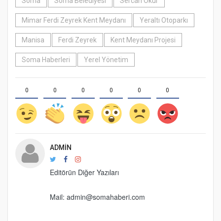
Soma
Soma Belediyesi
Sercan Okur
Mimar Ferdi Zeyrek Kent Meydanı
Yeraltı Otoparkı
Manisa
Ferdi Zeyrek
Kent Meydanı Projesi
Soma Haberleri
Yerel Yönetim
0
0
0
0
0
0
ADMIN
Editörün Diğer Yazıları
Mail: admin@somahaberi.com