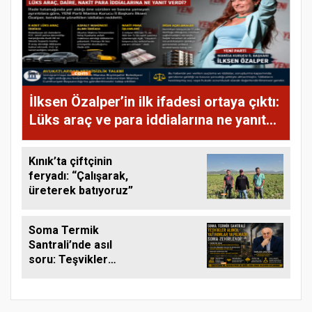
İlksen Özalper’in ilk ifadesi ortaya çıktı:
Lüks araç ve para iddialarına ne yanıt
verdi?
Kınık’ta çiftçinin
feryadı: “Çalışarak,
üreterek batıyoruz”
Soma Termik
Santrali’nde asıl
soru: Teşvikler
alındı, yatırımlar
neden yapılmadı,
Soma’nın hesabını