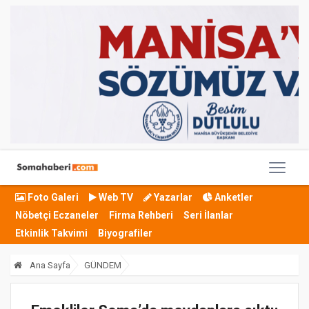
Foto Galeri
Web TV
Yazarlar
Anketler
Nöbetçi Eczaneler
Firma Rehberi
Seri İlanlar
Etkinlik Takvimi
Biyografiler
Ana Sayfa
GÜNDEM