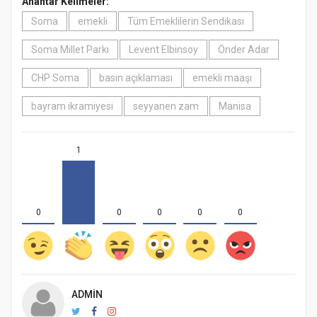
Anahtar Kelimeler:
Soma
emekli
Tüm Emeklilerin Sendikası
Soma Millet Parkı
Levent Elbinsoy
Önder Adar
CHP Soma
basın açıklaması
emekli maaşı
bayram ikramiyesi
seyyanen zam
Manisa
1
0
0
0
0
0
ADMIN