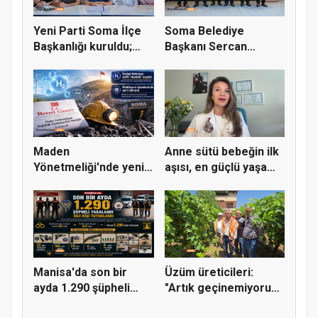
Yeni Parti Soma İlçe
Soma Belediye
Başkanlığı kuruldu;
Başkanı Sercan
ilk...
Okur’a Maden-İş...
Maden
Anne sütü bebeğin ilk
Yönetmeliği'nde yeni
aşısı, en güçlü yaşam
dönem: Doğal hidro...
b...
Manisa'da son bir
Üzüm üreticileri:
ayda 1.290 şüpheli
"Artık geçinemiyoruz,
yakaland...
çocuk...