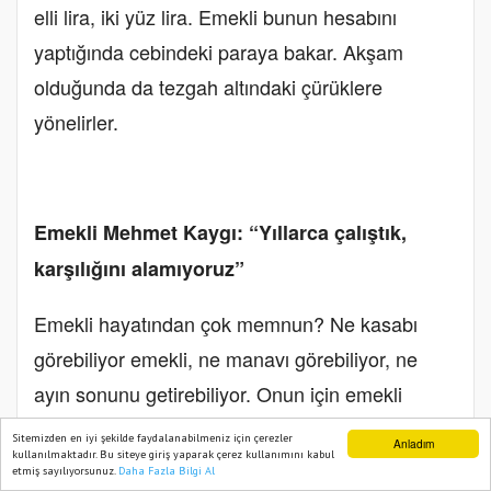
elli lira, iki yüz lira. Emekli bunun hesabını
yaptığında cebindeki paraya bakar. Akşam
olduğunda da tezgah altındaki çürüklere
yönelirler.
Emekli Mehmet Kaygı: “Yıllarca çalıştık,
karşılığını alamıyoruz”
Emekli hayatından çok memnun? Ne kasabı
görebiliyor emekli, ne manavı görebiliyor, ne
ayın sonunu getirebiliyor. Onun için emekli
hayatından çok memnun değil. Kurbanın etini
Sitemizden en iyi şekilde faydalanabilmeniz için çerezler
Anladım
kullanılmaktadır. Bu siteye giriş yaparak çerez kullanımını kabul
vitrinde görüyoruz, kesinlikle kesemiyoruz.
etmiş sayılıyorsunuz.
Daha Fazla Bilgi Al
Ana Sayfa
Web TV
Foto Galeri
Yazarlar