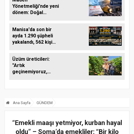
oldu
Yönetmeliği'nde yeni
dönem: Doğal
hidrojen maden
kapsamına alındı,
Manisa'da son bir
rödövans işlemleri
ayda 1.290 şüpheli
hızlanacak
yakalandı, 562 kişi
tutuklandı
Üzüm üreticileri:
"Artık
geçinemiyoruz,
çocuklarımız bağcılık
yapmayacak"
Ana Sayfa
GÜNDEM
“Emekli maaşı yetmiyor, kurban hayal
oldu” – Soma’da emekliler: “Bir kilo