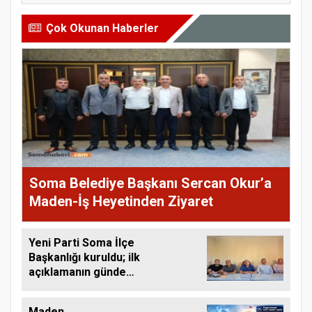
Çok Okunan Haberler
Soma Belediye Başkanı Sercan Okur’a
Maden-İş Heyetinden Ziyaret
Yeni Parti Soma İlçe
Başkanlığı kuruldu; ilk
açıklamanın gündemi
İlksan Özalper'in
gözaltına alınması
Maden