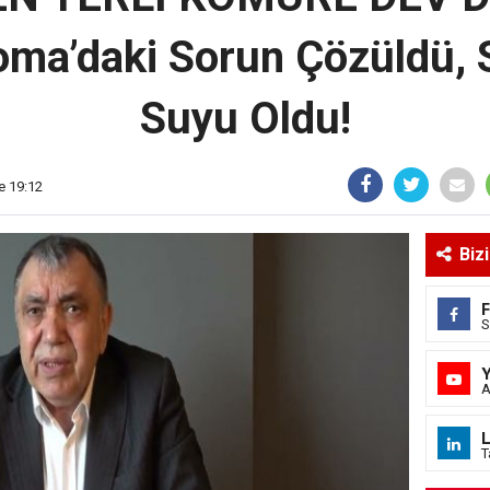
ma’daki Sorun Çözüldü, 
Suyu Oldu!
e 19:12
Biz
S
A
L
T