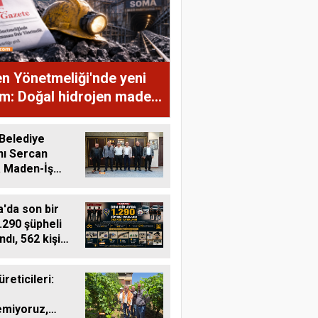
n Yönetmeliği'nde yeni
m: Doğal hidrojen maden
mına alındı, rödövans
leri hızlanacak
Belediye
nı Sercan
a Maden-İş
nden Ziyaret
'da son bir
.290 şüpheli
ndı, 562 kişi
andı
reticileri:
emiyoruz,