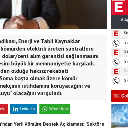
dikası, Enerji ve Tabii Kaynaklar
i kömürden elektrik üreten santrallere
5 dolar/cent alım garantisi sağlanmasını
ini büyük bir memnuniyetle karşıladı.
eden olduğu haksız rekabeti
 Soma başta olmak üzere kömür
mekçinin istihdamını koruyacağını ve
uyu" olacağını vurguladı.
Ço
inle
Linkedin
WhatsApp
sı'ndan Yerli Kömüre Destek Açıklaması: 'Sektöre