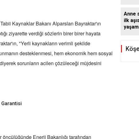
çocukl
yapma
Anne 
ilk aşı
Tabii Kaynaklar Bakanı Alparslan Bayraktar'ın
yaşam 
ğı ziyarette verdiği sözlerin birer birer hayata
Dünya
Haftas
aktar'ın, "Yerli kaynakların verimli şekilde
Köşe
alkınmanın desteklenmesi, hem ekonomik hem sosyal
iyerek sorunların acilen çözüleceği müjdesini
 Garantisi
 öncülüğünde Enerji Bakanlığı tarafından