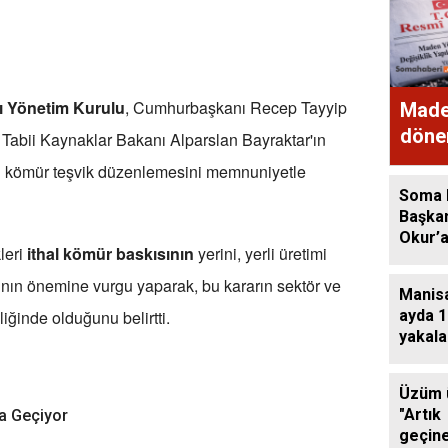
sı Yönetim Kurulu
, Cumhurbaşkanı Recep Tayyip
Made
döne
e Tabii Kaynaklar Bakanı Alparslan Bayraktar'ın
kapsa
erli kömür teşvik düzenlemesini memnuniyetle
işlem
Soma 
Başka
Okur’
leri
ithal kömür baskısının
yerini, yerli üretimi
Heyeti
ının önemine vurgu yaparak, bu kararın sektör ve
Manisa
liğinde olduğunu belirtti.
ayda 1
yakala
tutukl
Üzüm ü
"Artık
ta Geçiyor
geçin