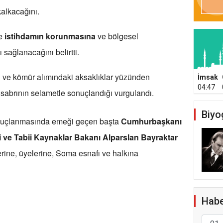
kalkacağını.
de
istihdamın korunmasına
ve bölgesel
sağlanacağını belirtti.
ve kömür alımındaki aksaklıklar yüzünden
İmsak
04:47
 sabrının selametle sonuçlandığı vurgulandı.
Biyo
onuçlanmasında emeği geçen başta
Cumhurbaşkanı
i ve Tabii Kaynaklar Bakanı Alparslan Bayraktar
erine, üyelerine, Soma esnafı ve halkına
Habe