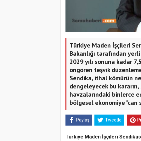
Türkiye Maden İşçileri Sen
Bakanlığı tarafından yerl
2029 yılı sonuna kadar 7,
öngören teşvik düzenlemes
Sendika, ithal kömürün n
dengeleyecek bu kararın,
havzalarındaki binlerce e
bölgesel ekonomiye "can s
Paylaş
Tweetle
P
Türkiye Maden İşçileri Sendika