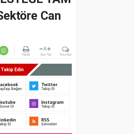
Sektöre Can
A
Yazdır
Yazı Tipi
Yorumlar
i Takip Edin
Facebook
Twitter
ayfayı Beğen
Takip Et
Youtube
Instagram
bone Ol
Takip Et
inkedin
RSS
akip Et
Servisleri