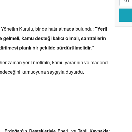
a Yönetim Kurulu, bir de hatırlatmada bulundu:
"Yerli
 gelmeli, kamu desteği kalıcı olmalı, santrallerin
ilmesi planlı bir şekilde sürdürülmelidir."
 her zaman yerli üretimin, kamu yararının ve madenci
edeceğini kamuoyuna saygıyla duyurdu.
rdoğan’ın Destekleriyle Enerji ve Tabii Kaynaklar