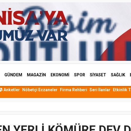
GÜNDEM
MAGAZİN
EKONOMİ
SPOR
SİYASET
SAĞLIK
Anketler
Nöbetçi Eczaneler
Firma Rehberi
Seri İlanlar
Etkinlik 
EN YERLİ KÖMÜRE DEV 