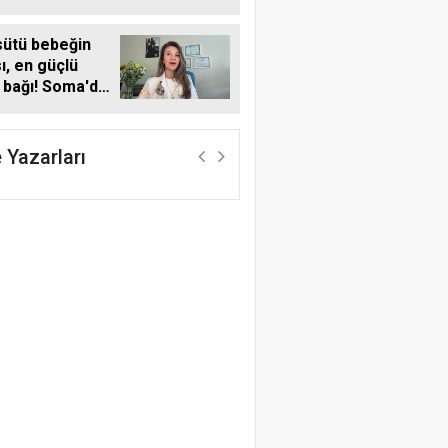
arımız bağcılık
yacak"
sütü bebeğin
sı, en güçlü
bağı! Soma'da
 Emzirme
ı farkındalığı
 Yazarları