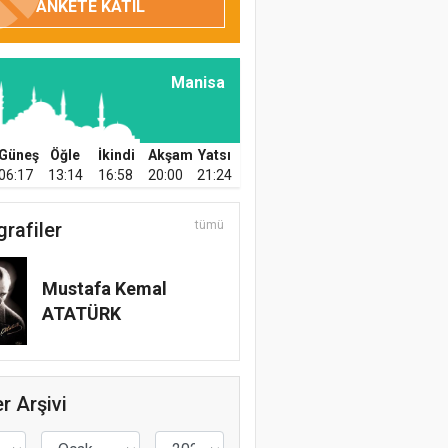
ANKETE KATIL
Manisa
Güneş
Öğle
İkindi
Akşam
Yatsı
06:17
13:14
16:58
20:00
21:24
grafiler
tümü
Mustafa Kemal
ATATÜRK
r Arşivi