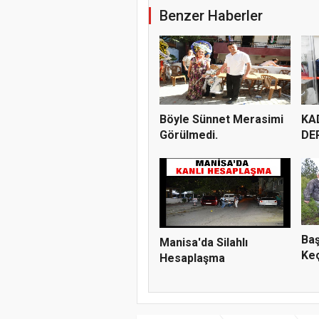
Benzer Haberler
Böyle Sünnet Merasimi
KA
Görülmedi.
DE
İMA
Baş
Manisa'da Silahlı
Keç
Hesaplaşma