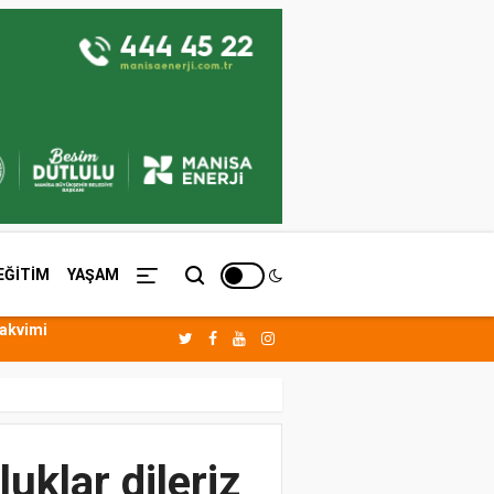
EĞİTİM
YAŞAM
Takvimi
uklar dileriz