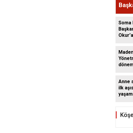
Başka
açık
Özalp
Soma 
oldu
Başka
Okur’
Heyeti
Made
Yönetm
dönem
hidro
kapsam
Anne 
rödöva
ilk aşı
hızlan
yaşam 
Dünya
Haftas
Köşe