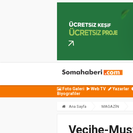
Foto Galeri
Web TV
Yazarlar
Biyografiler
Ana Sayfa
MAGAZİN
Vecihe-Musta