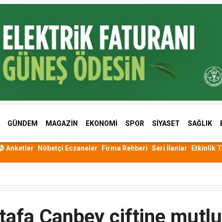
GÜNDEM
MAGAZİN
EKONOMİ
SPOR
SİYASET
SAĞLIK
Anketler
Nöbetçi Eczaneler
Firma Rehberi
Seri İlanlar
Etkinlik 
fa Canbey çiftine mutlul