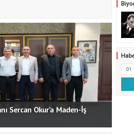
Biyo
Habe
Maden
nı Sercan Okur’a Maden-İş
maden
hızla