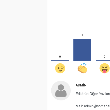
1
0
0
ADMIN
Editörün Diğer Yazıları
Mail: admin@somaha