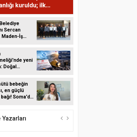
nlığı kuruldu; ilk
lamanın gündemi İlksan
er'in gözaltına alınması
Belediye
nı Sercan
a Maden-İş
nden Ziyaret
n
eliği'nde yeni
: Doğal
jen maden
ına alındı,
sütü bebeğin
ns işlemleri
sı, en güçlü
acak
bağı! Soma'da
 Emzirme
ı farkındalığı
 Yazarları