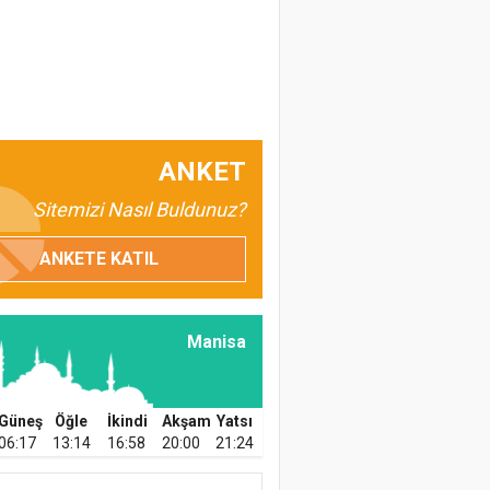
ANKET
Sitemizi Nasıl Buldunuz?
ANKETE KATIL
Manisa
Güneş
Öğle
İkindi
Akşam
Yatsı
06:17
13:14
16:58
20:00
21:24