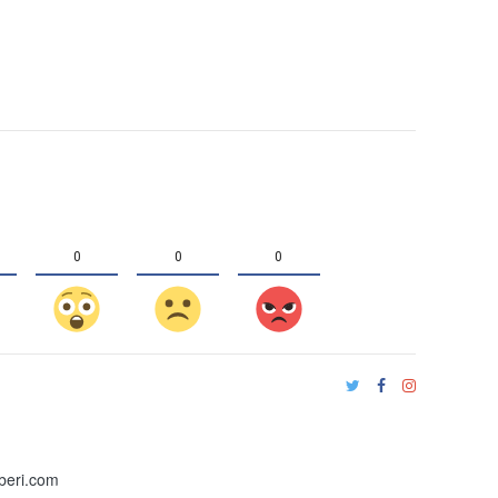
0
0
0
beri.com