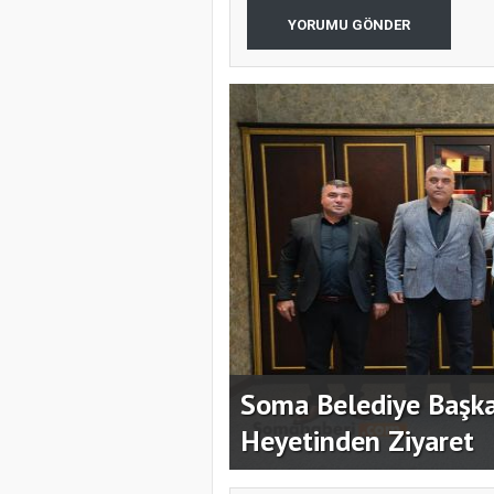
YORUMU GÖNDER
du; ilk
'in gözaltına
Soma Belediye Başka
Heyetinden Ziyaret