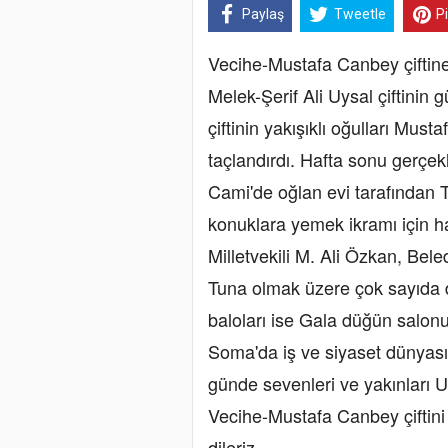
Paylaş
Tweetle
P
Vecihe-Mustafa Canbey çiftine 
Melek-Şerif Ali Uysal çiftinin
çiftinin yakışıklı oğulları Musta
taçlandırdı. Hafta sonu gerçek
Cami'de oğlan evi tarafından 
konuklara yemek ikramı için 
Milletvekili M. Ali Özkan, Bel
Tuna olmak üzere çok sayıda da
baloları ise Gala düğün salonu
Soma'da iş ve siyaset dünyası
günde sevenleri ve yakınları U
Vecihe-Mustafa Canbey çiftini 
dileriz.