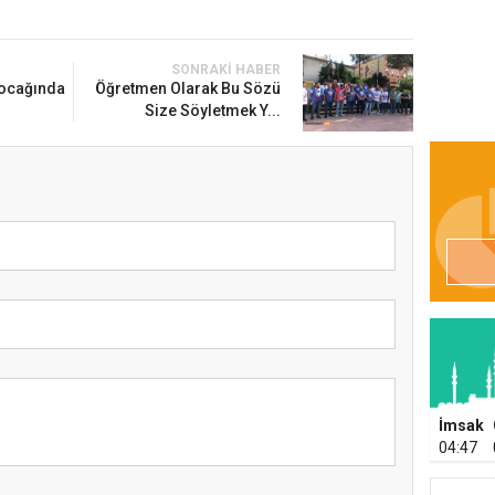
SONRAKI HABER
 ocağında
Öğretmen Olarak Bu Sözü
Size Söyletmek Y...
İmsak
04:47