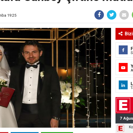
mba 19:25
Biz
S
A
L
T