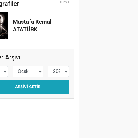
grafiler
tümü
Mustafa Kemal
ATATÜRK
r Arşivi
ARŞIVI GETIR
 Yönetmeliği'nde yeni dönem: Doğal hid
 kapsamına alındı, rödövans işlemleri
nacak