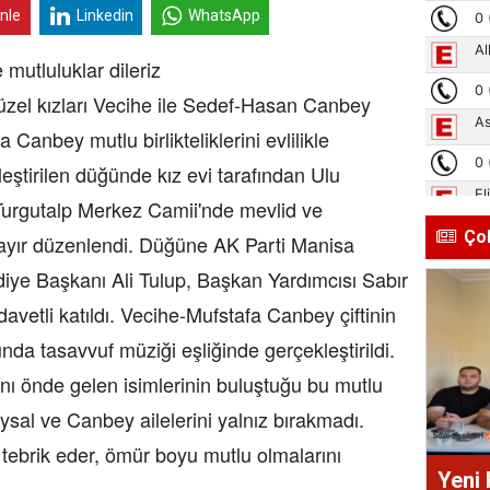
inle
Linkedin
WhatsApp
mutluluklar dileriz
 güzel kızları Vecihe ile Sedef-Hasan Canbey
fa Canbey mutlu birlikteliklerini evlilikle
leştirilen düğünde kız evi tarafından Ulu
Turgutalp Merkez Camii'nde mevlid ve
Ço
hayır düzenlendi. Düğüne AK Parti Manisa
ediye Başkanı Ali Tulup, Başkan Yardımcısı Sabır
vetli katıldı. Vecihe-Mufstafa Canbey çiftinin
nda tasavvuf müziği eşliğinde gerçekleştirildi.
nı önde gelen isimlerinin buluştuğu bu mutlu
ysal ve Canbey ailelerini yalnız bırakmadı.
tebrik eder, ömür boyu mutlu olmalarını
Yeni 