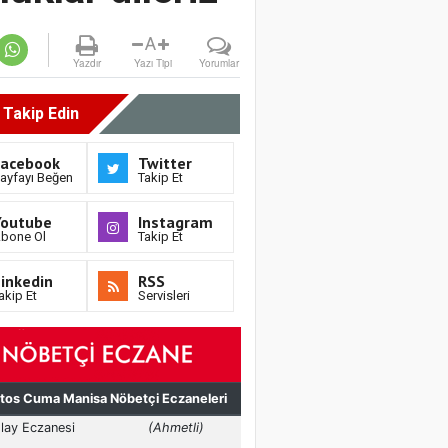
A
Yazdır
Yazı Tipi
Yorumlar
i Takip Edin
Facebook
Twitter
ayfayı Beğen
Takip Et
Youtube
Instagram
bone Ol
Takip Et
inkedin
RSS
akip Et
Servisleri