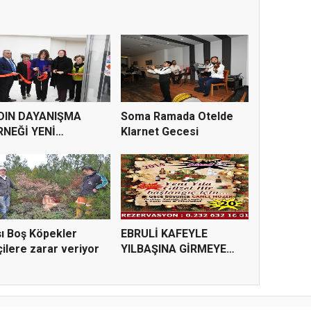
DIN DAYANIŞMA
Soma Ramada Otelde
RNEĞİ YENİ
Klarnet Gecesi
JIMIZLA HAZI...
ı Boş Köpekler
EBRULİ KAFEYLE
ilere zarar veriyor
YILBAŞINA GİRMEYE
VARMISINI...