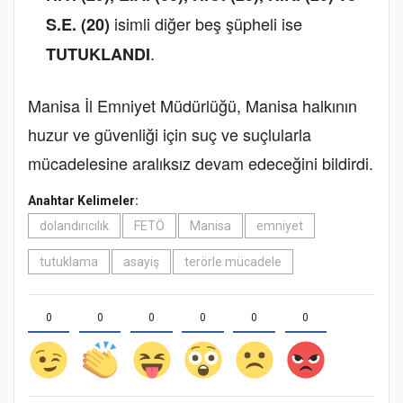
isimli diğer beş şüpheli ise
S.E. (20)
.
TUTUKLANDI
Manisa İl Emniyet Müdürlüğü, Manisa halkının
huzur ve güvenliği için suç ve suçlularla
mücadelesine aralıksız devam edeceğini bildirdi.
Anahtar Kelimeler:
dolandırıcılık
FETÖ
Manisa
emniyet
tutuklama
asayiş
terörle mücadele
0
0
0
0
0
0