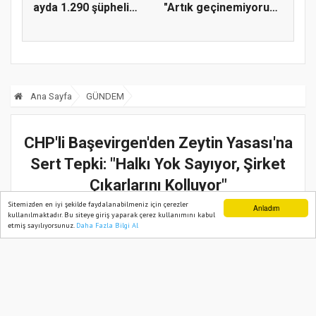
ayda 1.290 şüpheli
"Artık geçinemiyoruz,
yakaland...
çocuk...
Ana Sayfa
GÜNDEM
CHP'li Başevirgen'den Zeytin Yasası'na
Sert Tepki: "Halkı Yok Sayıyor, Şirket
Çıkarlarını Kolluyor"
Sitemizden en iyi şekilde faydalanabilmeniz için çerezler
Anladım
20 Temmuz, 2025, Pazar 08:24
kullanılmaktadır. Bu siteye giriş yaparak çerez kullanımını kabul
etmiş sayılıyorsunuz.
Daha Fazla Bilgi Al
Ana Sayfa
Web TV
Foto Galeri
Yazarlar