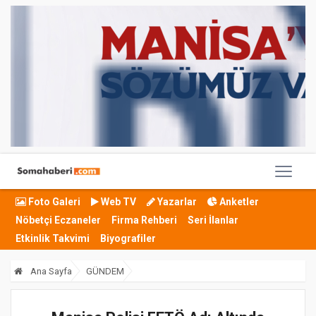
Foto Galeri
Web TV
Yazarlar
Anketler
Nöbetçi Eczaneler
Firma Rehberi
Seri İlanlar
Etkinlik Takvimi
Biyografiler
Ana Sayfa
GÜNDEM