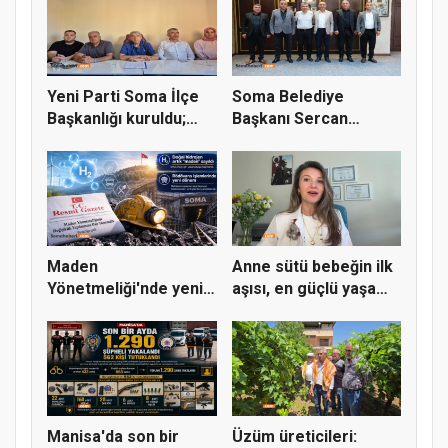
Yeni Parti Soma İlçe
Soma Belediye
Başkanlığı kuruldu;
Başkanı Sercan
ilk...
Okur’a Maden-İş...
Maden
Anne sütü bebeğin ilk
Yönetmeliği'nde yeni
aşısı, en güçlü yaşam
dönem: Doğal hidro...
b...
Manisa'da son bir
Üzüm üreticileri: