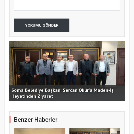
YORUMU GÖNDER
Mad
a
Soma Belediye Başkanı Sercan Okur’a Maden-İş
hid
Heyetinden Ziyaret
işl
Benzer Haberler