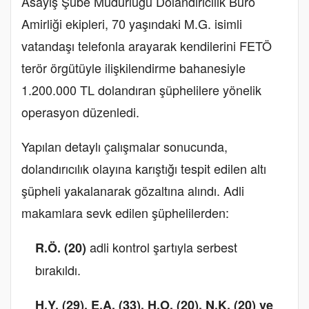
Asayiş Şube Müdürlüğü Dolandırıcılık Büro
Amirliği ekipleri, 70 yaşındaki M.G. isimli
vatandaşı telefonla arayarak kendilerini FETÖ
terör örgütüyle ilişkilendirme bahanesiyle
1.200.000 TL dolandıran şüphelilere yönelik
operasyon düzenledi.
Yapılan detaylı çalışmalar sonucunda,
dolandırıcılık olayına karıştığı tespit edilen altı
şüpheli yakalanarak gözaltına alındı. Adli
makamlara sevk edilen şüphelilerden:
adli kontrol şartıyla serbest
R.Ö. (20)
bırakıldı.
H.Y. (29), E.A. (33), H.O. (20), N.K. (20) ve