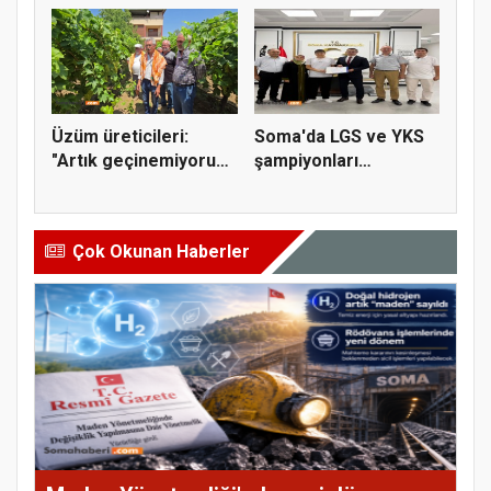
Üzüm üreticileri:
Soma'da LGS ve YKS
"Artık geçinemiyoruz,
şampiyonları
çocuk...
ödüllendirild...
Çok Okunan Haberler