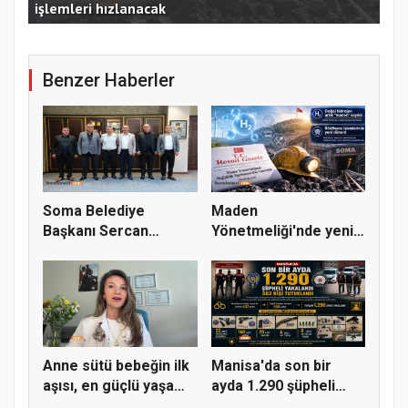
işlemleri hızlanacak
Som
Benzer Haberler
Soma Belediye
Maden
Başkanı Sercan
Yönetmeliği'nde yeni
Okur’a Maden-İş...
dönem: Doğal hidro...
Anne sütü bebeğin ilk
Manisa'da son bir
aşısı, en güçlü yaşam
ayda 1.290 şüpheli
b...
yakaland...