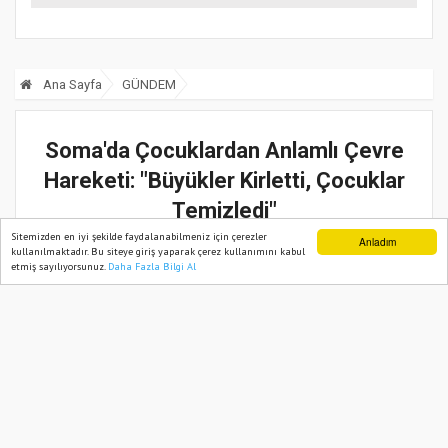
Dünya Emzirme
Haftası farkındalığı
Ana Sayfa
GÜNDEM
Soma'da Çocuklardan Anlamlı Çevre
Hareketi: "Büyükler Kirletti, Çocuklar
Temizledi"
Sitemizden en iyi şekilde faydalanabilmeniz için çerezler
Anladım
27 Ağustos, 2025, Çarşamba 03:04
kullanılmaktadır. Bu siteye giriş yaparak çerez kullanımını kabul
etmiş sayılıyorsunuz.
Daha Fazla Bilgi Al
Ana Sayfa
Web TV
Foto Galeri
Yazarlar