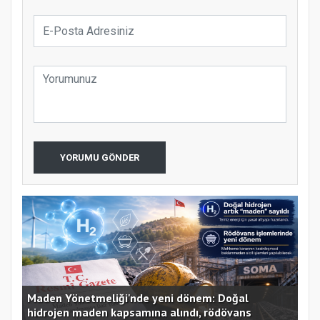
YORUMU GÖNDER
Maden Yönetmeliği'nde yeni dönem: Doğal
hidrojen maden kapsamına alındı, rödövans
Ann