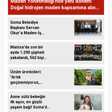
Maden Yönetmeliği'nde yeni dönem:
Doğal hidrojen maden kapsamına alındı,
rödövans işlemleri hızlanacak
Soma Belediye
Başkanı Sercan
Okur’a Maden-İş
Heyetinden Ziyaret
Manisa'da son bir
ayda 1.290 şüpheli
yakalandı, 562 kişi
tutuklandı
Üzüm üreticileri:
"Artık
geçinemiyoruz,
çocuklarımız bağcılık
yapmayacak"
Anne sütü bebeğin
ilk aşısı, en güçlü
yaşam bağı! Soma'da