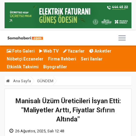
Foto Galeri
Web TV
Yazarlar
Anketler
Nöbetçi Eczaneler
Firma Rehberi
Seri İlanlar
Etkinlik Takvimi
Biyografiler
Ana Sayfa
GÜNDEM
Manisalı Üzüm Üreticileri İsyan Etti:
"Maliyetler Arttı, Fiyatlar Sıfırın
Altında"
26 Ağustos, 2025, Salı 12:48