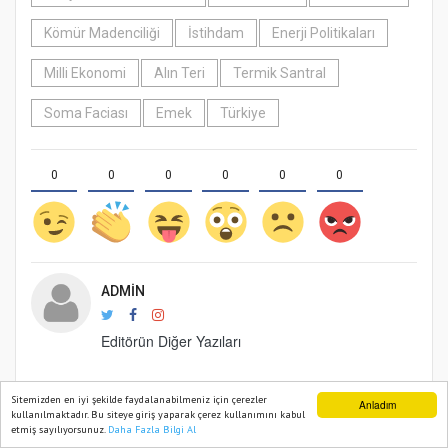
Kömür Madenciliği
İstihdam
Enerji Politikaları
Milli Ekonomi
Alın Teri
Termik Santral
Soma Faciası
Emek
Türkiye
0
0
0
0
0
0
ADMIN
Editörün Diğer Yazıları
Mail: admin@somahaberi.com
Sitemizden en iyi şekilde faydalanabilmeniz için çerezler
Anladım
kullanılmaktadır. Bu siteye giriş yaparak çerez kullanımını kabul
etmiş sayılıyorsunuz.
Daha Fazla Bilgi Al
Ana Sayfa
Web TV
Foto Galeri
Yazarlar