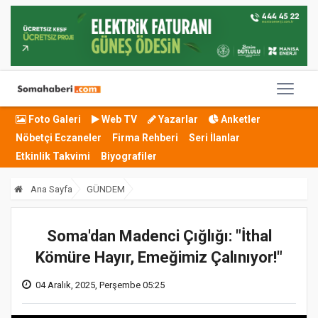
Foto Galeri
Web TV
Yazarlar
Anketler
Nöbetçi Eczaneler
Firma Rehberi
Seri İlanlar
Etkinlik Takvimi
Biyografiler
Ana Sayfa
GÜNDEM
Soma'dan Madenci Çığlığı: "İthal
Kömüre Hayır, Emeğimiz Çalınıyor!"
04 Aralık, 2025, Perşembe 05:25