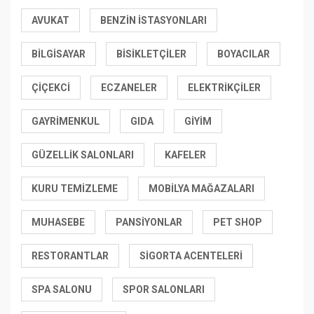
AVUKAT
BENZIN İSTASYONLARI
BILGISAYAR
BISIKLETÇILER
BOYACILAR
ÇIÇEKCI
ECZANELER
ELEKTRIKÇILER
GAYRIMENKUL
GIDA
GIYIM
GÜZELLIK SALONLARI
KAFELER
KURU TEMIZLEME
MOBILYA MAĞAZALARI
MUHASEBE
PANSIYONLAR
PET SHOP
RESTORANTLAR
SIGORTA ACENTELERI
SPA SALONU
SPOR SALONLARI