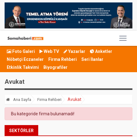
Foto Galeri
Web TV
Yazarlar
Anketler
Nöbetçi Eczaneler
Firma Rehberi
Seri İlanlar
Etkinlik Takvimi
Biyografiler
Avukat
Avukat
Ana Sayfa
Firma Rehberi
Bu kategoride firma bulunamadı!
SEKTÖRLER