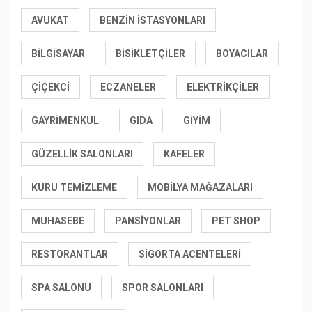
AVUKAT
BENZIN İSTASYONLARI
BILGISAYAR
BISIKLETÇILER
BOYACILAR
ÇIÇEKCI
ECZANELER
ELEKTRIKÇILER
GAYRIMENKUL
GIDA
GIYIM
GÜZELLIK SALONLARI
KAFELER
KURU TEMIZLEME
MOBILYA MAĞAZALARI
MUHASEBE
PANSIYONLAR
PET SHOP
RESTORANTLAR
SIGORTA ACENTELERI
SPA SALONU
SPOR SALONLARI