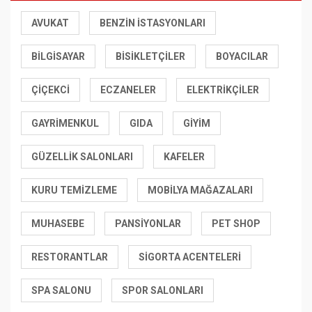
AVUKAT
BENZIN İSTASYONLARI
BILGISAYAR
BISIKLETÇILER
BOYACILAR
ÇIÇEKCI
ECZANELER
ELEKTRIKÇILER
GAYRIMENKUL
GIDA
GIYIM
GÜZELLIK SALONLARI
KAFELER
KURU TEMIZLEME
MOBILYA MAĞAZALARI
MUHASEBE
PANSIYONLAR
PET SHOP
RESTORANTLAR
SIGORTA ACENTELERI
SPA SALONU
SPOR SALONLARI