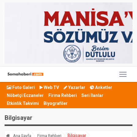
Foto Galeri
Web TV
Yazarlar
Anketler
Nöbetçi Eczaneler
Firma Rehberi
Seri İlanlar
Etkinlik Takvimi
Biyografiler
Bilgisayar
Bilgisayar
Ana Sayfa
Firma Rehberi