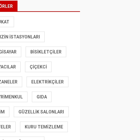
ÖRLER
UKAT
ZIN İSTASYONLARI
GISAYAR
BISIKLETÇILER
YACILAR
ÇIÇEKCI
ZANELER
ELEKTRIKÇILER
YRIMENKUL
GIDA
IM
GÜZELLIK SALONLARI
FELER
KURU TEMIZLEME